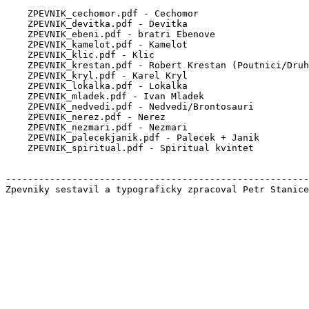
    ZPEVNIK_cechomor.pdf - Cechomor

    ZPEVNIK_devitka.pdf - Devitka

    ZPEVNIK_ebeni.pdf - bratri Ebenove

    ZPEVNIK_kamelot.pdf - Kamelot

    ZPEVNIK_klic.pdf - Klic

    ZPEVNIK_krestan.pdf - Robert Krestan (Poutnici/Druh
    ZPEVNIK_kryl.pdf - Karel Kryl

    ZPEVNIK_lokalka.pdf - Lokalka

    ZPEVNIK_mladek.pdf - Ivan Mladek

    ZPEVNIK_nedvedi.pdf - Nedvedi/Brontosauri

    ZPEVNIK_nerez.pdf - Nerez

    ZPEVNIK_nezmari.pdf - Nezmari

    ZPEVNIK_palecekjanik.pdf - Palecek + Janik

    ZPEVNIK_spiritual.pdf - Spiritual kvintet

-------------------------------------------------------
Zpevniky sestavil a typograficky zpracoval Petr Stanice