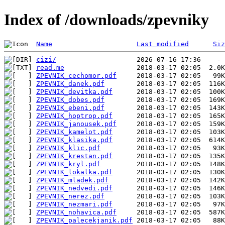
Index of /downloads/zpevniky
Name
Last modified
Siz
cizi/
read.me
ZPEVNIK_cechomor.pdf
ZPEVNIK_danek.pdf
ZPEVNIK_devitka.pdf
ZPEVNIK_dobes.pdf
ZPEVNIK_ebeni.pdf
ZPEVNIK_hoptrop.pdf
ZPEVNIK_janousek.pdf
ZPEVNIK_kamelot.pdf
ZPEVNIK_klasika.pdf
ZPEVNIK_klic.pdf
ZPEVNIK_krestan.pdf
ZPEVNIK_kryl.pdf
ZPEVNIK_lokalka.pdf
ZPEVNIK_mladek.pdf
ZPEVNIK_nedvedi.pdf
ZPEVNIK_nerez.pdf
ZPEVNIK_nezmari.pdf
ZPEVNIK_nohavica.pdf
ZPEVNIK_palecekjanik.pdf