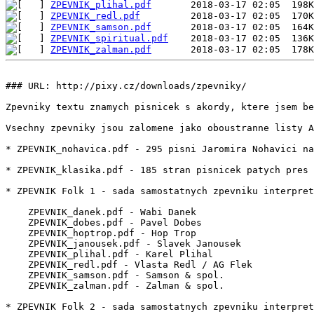
ZPEVNIK_plihal.pdf
ZPEVNIK_redl.pdf
ZPEVNIK_samson.pdf
ZPEVNIK_spiritual.pdf
ZPEVNIK_zalman.pdf
### URL: http://pixy.cz/downloads/zpevniky/

Zpevniky textu znamych pisnicek s akordy, ktere jsem be
Vsechny zpevniky jsou zalomene jako oboustranne listy A
* ZPEVNIK_nohavica.pdf - 295 pisni Jaromira Nohavici na
* ZPEVNIK_klasika.pdf - 185 stran pisnicek patych pres 
* ZPEVNIK Folk 1 - sada samostatnych zpevniku interpret
    ZPEVNIK_danek.pdf - Wabi Danek

    ZPEVNIK_dobes.pdf - Pavel Dobes

    ZPEVNIK_hoptrop.pdf - Hop Trop

    ZPEVNIK_janousek.pdf - Slavek Janousek

    ZPEVNIK_plihal.pdf - Karel Plihal

    ZPEVNIK_redl.pdf - Vlasta Redl / AG Flek

    ZPEVNIK_samson.pdf - Samson & spol.

    ZPEVNIK_zalman.pdf - Zalman & spol.

* ZPEVNIK Folk 2 - sada samostatnych zpevniku interpret