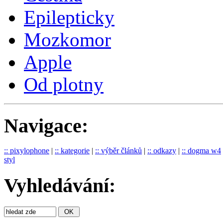
Epilepticky
Mozkomor
Apple
Od plotny
Navigace:
:: pixylophone
|
:: kategorie
|
:: výběr článků
|
:: odkazy
|
:: dogma w4
styl
Vyhledávání: