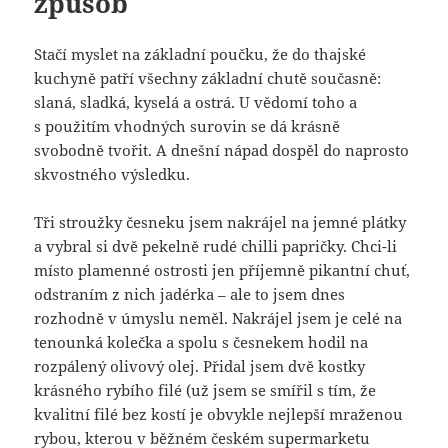
způsob
Stačí myslet na základní poučku, že do thajské
kuchyně patří všechny základní chutě současně:
slaná, sladká, kyselá a ostrá. U vědomí toho a
s použitím vhodných surovin se dá krásně
svobodně tvořit. A dnešní nápad dospěl do naprosto
skvostného výsledku.
Tři stroužky česneku jsem nakrájel na jemné plátky
a vybral si dvě pekelně rudé chilli papričky. Chci-li
místo plamenné ostrosti jen příjemně pikantní chuť,
odstraním z nich jadérka – ale to jsem dnes
rozhodně v úmyslu neměl. Nakrájel jsem je celé na
tenounká kolečka a spolu s česnekem hodil na
rozpálený olivový olej. Přidal jsem dvě kostky
krásného rybího filé (už jsem se smířil s tím, že
kvalitní filé bez kostí je obvykle nejlepší mraženou
rybou, kterou v běžném českém supermarketu