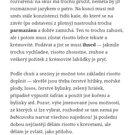
rozvařená: na skus má trochu pružit, neměla by jít
rozmáznout jazykem o patro. Na konci musí mít
směs stále konzistenci řidší kaše, do které se na
závěr (po odstavení z plotny) nastrouhá trocha
parmazánu
a dobře zamíchá. Ten to trochu zahustí,
ale i potom musí zůstat risotto lehce tekuté a
krémovité. Podávat a jíst se musí
ihned
— jakmile
trochu vychladne, risotto zhoustne, ztuhne a
veškerý požitek z krémovité lahůdky je pryč.
Podle chuti a sezóny je možné toto základní risotto
doplnit — skvělé jsou třeba čerstvé hříbky, mořské
plody, losos, čerstvé bylinky, zelený hrášek,
případně vypustit šafrán a použít jné koření a
bylinky atd. Pozor, výše jmenované jsou možnosti,
ze kterých si lze vybrat, rozhodně se tam nemá
po
babicovsku
narvat všechno najednou! Já poslední
dobou nejčastěji dělám risotto s krevetami, ale
dělám je zvlášť, jako přílohu.