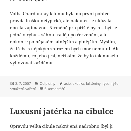
Volba Chardonnay k tomu byla na první pohled
pravda trošku netypická, ale nakonec se ukázala
docela zajímavou. Nicméně pro příště bych – byť se
jedná o rybu – sáhnul raději po červeném, a to
dokonce po nějakém silnějším a plnějším. Myslím,
že třeba s nějakým shirazem bych moc neminul. Ale
každému, co jeho jest, neříkám, že by to tak muselo
vyhovovat každému.
Publikováno:
Rubriky:
Štítky:
8. 7. 2007
Od plotny
asie
,
exotika
,
luštěniny
,
ryba
,
rýže
,
u textu s názvem Ryba s fazolemi na tha
smažení
,
vaření
6 komentářů
Luxusní jatérka na cibulce
Opravdu velká cibule nakrájená nadrobno (byl jí