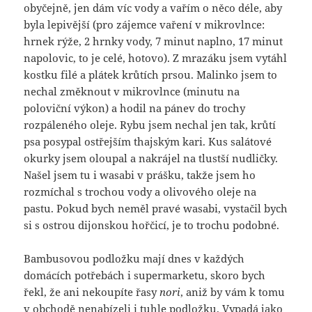
obyčejně, jen dám víc vody a vařím o něco déle, aby
byla lepivější (pro zájemce vaření v mikrovlnce:
hrnek rýže, 2 hrnky vody, 7 minut naplno, 17 minut
napolovic, to je celé, hotovo). Z mrazáku jsem vytáhl
kostku filé a plátek krůtích prsou. Malinko jsem to
nechal změknout v mikrovlnce (minutu na
poloviční výkon) a hodil na pánev do trochy
rozpáleného oleje. Rybu jsem nechal jen tak, krůtí
psa posypal ostřejším thajským kari. Kus salátové
okurky jsem oloupal a nakrájel na tlustší nudličky.
Našel jsem tu i wasabi v prášku, takže jsem ho
rozmíchal s trochou vody a olivového oleje na
pastu. Pokud bych neměl pravé wasabi, vystačil bych
si s ostrou dijonskou hořčicí, je to trochu podobné.
Bambusovou podložku mají dnes v každých
domácích potřebách i supermarketu, skoro bych
řekl, že ani nekoupíte řasy
nori
, aniž by vám k tomu
v obchodě nenabízeli i tuhle podložku. Vypadá jako