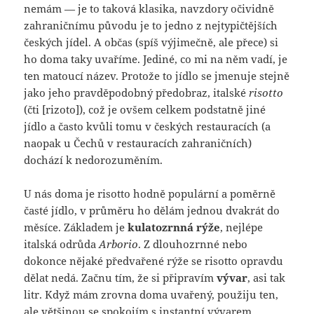
nemám — je to taková klasika, navzdory očividně
zahraničnímu původu je to jedno z nejtypičtějších
českých jídel. A občas (spíš výjimečně, ale přece) si
ho doma taky uvaříme. Jediné, co mi na něm vadí, je
ten matoucí název. Protože to jídlo se jmenuje stejně
jako jeho pravděpodobný předobraz, italské
risotto
(čti [rizoto]), což je ovšem celkem podstatně jiné
jídlo a často kvůli tomu v českých restauracích (a
naopak u Čechů v restauracích zahraničních)
dochází k nedorozuměním.
U nás doma je risotto hodně populární a poměrně
časté jídlo, v průměru ho dělám jednou dvakrát do
měsíce. Základem je
kulatozrnná rýže
, nejlépe
italská odrůda
Arborio
. Z dlouhozrnné nebo
dokonce nějaké předvařené rýže se risotto opravdu
dělat nedá. Začnu tím, že si připravím
vývar
, asi tak
litr. Když mám zrovna doma uvařený, použiju ten,
ale většinou se spokojím s instantní vývarem