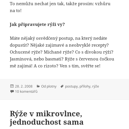
To nemůžu nechat jen tak, takže prosím: vzhůru
na to!
Jak připravujete rýži vy?
Máte nějaký osvědčený postup, na který nedáte
dopustit? Nějaké zajímavé a neobvyklé recepty?
Ochucené rýže? Míchané rýže? Co s divokou rýží?
Jasmínová, nebo basmati? Rýže s červenou čočkou
mě zajímá! A co rizoto? Ven s tím, svěřte se!
Publikováno:
Rubriky:
Štítky:
28. 2. 2008
Od plotny
postupy
,
přílohy
,
rýže
u textu s názvem Rýžoviště
10 komentářů
Rýže v mikrovlnce,
jednoduchost sama