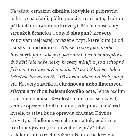
Na pánvi osmažím
cibulku
(obvykle si připravím
jednu větší cibuli, půlku použiju na risotto, druhou
půlku dám stranou na krevety). Přidám nasekaný
stroužek česneku
a omyté
oloupané krevety
.
Používám nejčastěji mražené tygří, které kupuju od
asijských obchodníků.
Zdá se to sice jako drahé
luxusnější jídlo, ale je to jen zdání: pro dva dospělé a
dvě děti (ale naše holky krevety milují a jsou schopné
jich sníst víc než my) použiju 1/4 až 1/3 balení, takže
řekněme krevet za 50–100 korun. Maso na řízky stojí
víc.
Krevety zastříknu
citrónovou nebo limetovou
šťávou
a trochou
balsamikového octa
, lehce osolím
a nechám podusit. Kyselosti není třeba se obávat,
sem se opravdu hodí a i tomu, kdo jinak nemá rád
kyselé, ta šťáva bude opravdu chutnat. Když se
krevety s cibulkou vysmahnou na tuk, podliju je
trochou
vývaru
(risotto vedle se právě blíží
k dokončení a trochu vývaru jsem si na krevety