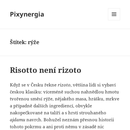
Pixynergia
MENU
A
WIDGETY
Štítek:
rýže
Risotto není rizoto
Když se v Česku řekne
rizoto
, většina lidí si vybaví
českou klasiku: víceméně suchou nahnědlou hmotu
tvořenou směsí rýže, nějakého masa, hrášku, mrkve
a případně dalších ingrediencí, obvykle
nakopečkované na talíři a s hrstí strouhaného
ajdamu
navrch. Bohužel neznám přesnou historii
tohoto pokrmu a ani proti němu v zásadě nic