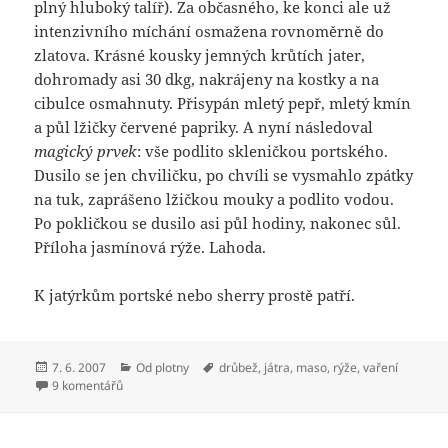
plný hluboký talíř). Za občasného, ke konci ale už
intenzivního míchání osmažena rovnoměrně do
zlatova. Krásné kousky jemných krůtích jater,
dohromady asi 30 dkg, nakrájeny na kostky a na
cibulce osmahnuty. Přisypán mletý pepř, mletý kmín
a půl lžičky červené papriky. A nyní následoval
magický prvek
: vše podlito skleničkou portského.
Dusilo se jen chviličku, po chvíli se vysmahlo zpátky
na tuk, zaprášeno lžičkou mouky a podlito vodou.
Po pokličkou se dusilo asi půl hodiny, nakonec sůl.
Příloha jasmínová rýže. Lahoda.
K jatýrkům portské nebo sherry prostě patří.
Publikováno:
Rubriky:
Štítky:
7. 6. 2007
Od plotny
drůbež
,
játra
,
maso
,
rýže
,
vaření
u textu s názvem Luxusní jatérka na cibulce
9 komentářů