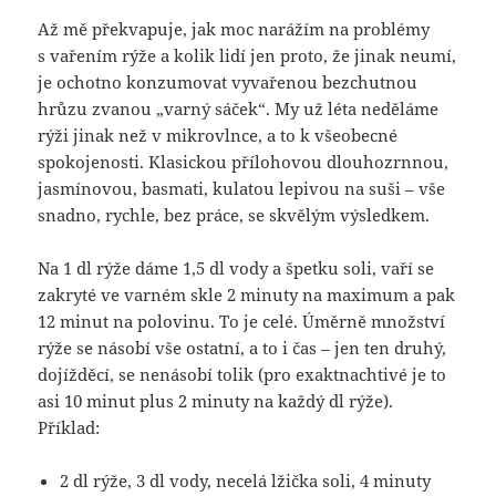
Až mě překvapuje, jak moc narážím na problémy
s vařením rýže a kolik lidí jen proto, že jinak neumí,
je ochotno konzumovat vyvařenou bezchutnou
hrůzu zvanou „varný sáček“. My už léta neděláme
rýži jinak než v mikrovlnce, a to k všeobecné
spokojenosti. Klasickou přílohovou dlouhozrnnou,
jasmínovou, basmati, kulatou lepivou na suši – vše
snadno, rychle, bez práce, se skvělým výsledkem.
Na 1 dl rýže dáme 1,5 dl vody a špetku soli, vaří se
zakryté ve varném skle 2 minuty na maximum a pak
12 minut na polovinu. To je celé. Úměrně množství
rýže se násobí vše ostatní, a to i čas – jen ten druhý,
dojížděcí, se nenásobí tolik (pro exaktnachtivé je to
asi 10 minut plus 2 minuty na každý dl rýže).
Příklad:
2 dl rýže, 3 dl vody, necelá lžička soli, 4 minuty