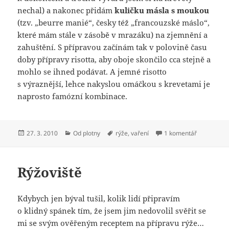
nechal) a nakonec přidám
kuličku másla s moukou
(tzv. „beurre manié“, česky též „francouzské máslo“,
které mám stále v zásobě v mrazáku) na zjemnění a
zahuštění. S přípravou začínám tak v polovině času
doby přípravy risotta, aby oboje skončilo cca stejně a
mohlo se ihned podávat. A jemné risotto
s výraznější, lehce nakyslou omáčkou s krevetami je
naprosto famózní kombinace.
Publikováno:
Rubriky:
Štítky:
u textu s n
27. 3. 2010
Od plotny
rýže
,
vaření
1 komentář
Rýžoviště
Kdybych jen býval tušil, kolik lidí připravím
o klidný spánek tím, že jsem jim nedovolil svěřit se
mi se svým ověřeným receptem na přípravu rýže…