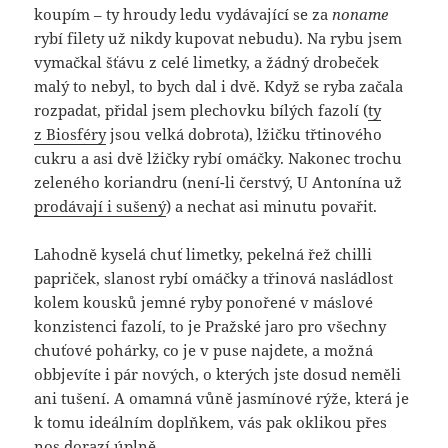
koupím – ty hroudy ledu vydávající se za
noname
rybí filety už nikdy kupovat nebudu). Na rybu jsem
vymačkal šťávu z celé limetky, a žádný drobeček
malý to nebyl, to bych dal i dvě. Když se ryba začala
rozpadat, přidal jsem plechovku bílých fazolí (
ty
z Biosféry
jsou velká dobrota), lžičku třtinového
cukru a asi dvě lžičky rybí omáčky. Nakonec trochu
zeleného koriandru (není-li čerstvý, U Antonína už
prodávají i sušený
) a nechat asi minutu povařit.
Lahodně kyselá chuť limetky, pekelná řež chilli
papriček, slanost rybí omáčky a třinová nasládlost
kolem kousků jemné ryby ponořené v máslové
konzistenci fazolí, to je Pražské jaro pro všechny
chuťové pohárky, co je v puse najdete, a možná
obbjevíte i pár nových, o kterých jste dosud neměli
ani tušení. A omamná vůně jasmínové rýže, která je
k tomu ideálním doplňkem, vás pak oklikou přes
nos dorazí úplně.