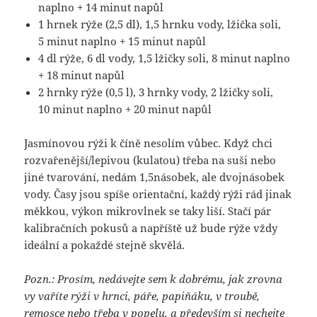
naplno + 14 minut napůl
1 hrnek rýže (2,5 dl), 1,5 hrnku vody, lžička soli,
5 minut naplno + 15 minut napůl
4 dl rýže, 6 dl vody, 1,5 lžičky soli, 8 minut naplno
+ 18 minut napůl
2 hrnky rýže (0,5 l), 3 hrnky vody, 2 lžičky soli,
10 minut naplno + 20 minut napůl
Jasmínovou rýži k číně nesolím vůbec. Když chci
rozvařenější/le­pivou (kulatou) třeba na suši nebo
jiné tvarování, nedám 1,5násobek, ale dvojnásobek
vody. Časy jsou spíše orientační, každý rýži rád jinak
měkkou, výkon mikrovlnek se taky liší. Stačí pár
kalibračních pokusů a napříště už bude rýže vždy
ideální a pokaždé stejně skvělá.
Pozn.: Prosím, nedávejte sem k dobrému, jak zrovna
vy vaříte rýži v hrnci, páře, papiňáku, v troubě,
remosce nebo třeba v popelu, a především si nechejte