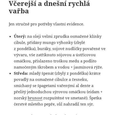
Včerejší a dnešní rychlá
vařba
Jen stručně pro potřeby vlastní evidence.
Úterý:
na oleji velmi zprudka osmažené klínky
cibule, přidány mungo výhonky (zbylé
z pondělka), buráky, sojové nudličky povařené ve
vývaru, vše zatříknuto sójovou a ústřicovou
omáčkou, přislazeno troškou medu a podlito
namočeným škrobem a vodou + jasmínová rýže.
Středa:
mladý špenát (zbylý z pondělka) krátce
povadlý na osmažené cibulce a česneku,
smíchaný se špagetami vařenými al dente a
přelitý jednoduchou sýrovou omáčkou (eidam +
norský
brunost
rozpuštěné ve smetaně). Špetka
čerstvě mletého pepře, sůl nahradil ten sýr.