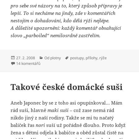
pro sebe své názory na to, který způsob přípravy je
lepší. To si necháme na jindy, zde v komentářích
nestojím o dohadování, kdo dělá rýži nejlépe.
A důležité upozornění: každý komentář obsahující
slovo „parboiled“ nemilosrdně zastřelím.
Publikováno:
Rubriky:
Štítky:
27. 2. 2008
Od plotny
postupy
,
přílohy
,
rýže
u textu s názvem Rýže v mikrovlnce, jednoduchost sama
14 komentářů
Takové české domácké suši
Aneb Japonec by se z toho asi opupínkoval… Mám
rád suši, hlavně
maki suši
– což zase nemá rád
nikdo jiný z naší rodiny. Takže se mi tu načatý
balíček řas
nori
suší už pořádně dlouho. Proto když
žena s dětmi odjela k babičce a oběd zůstal čistě na