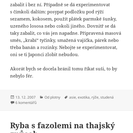
zabalit i bez ní. Případně se dá experimentovat
s čímkoli dalším: posypat podložku pod rýží
sezamem, kokosem, použít plátek parmské šunky,
uzeného lososa nebo cokoli jiného. Dovnitř se dá
taky zabalit, co vás jen napadne. Připravená masová
směs, „krabí“ tyčinky, smažená vajíčka, párek nebo
třeba banán a rozinky. Nebojte se experimentovat,
oni se ti Japonci zlobit nebudou.
Akorát bych se docela bránil tomu říkat suši, to by
nebylo fér.
Publikováno:
Rubriky:
Štítky:
13. 12. 2007
Od plotny
asie
,
exotika
,
rýže
,
studená
u textu s názvem Takové české domácké suši
6 komentářů
Ryba s fazolemi na thajský