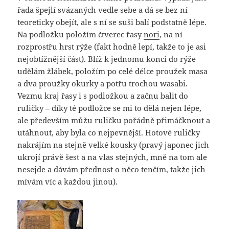
řada špejlí svázaných vedle sebe a dá se bez ní
teoreticky obejít, ale s ní se suši balí podstatně lépe.
Na podložku položím čtverec řasy
nori
, na ní
rozprostřu hrst rýže (fakt hodně lepí, takže to je asi
nejobtížnější část). Blíž k jednomu konci do rýže
udělám žlábek, položím po celé délce proužek masa
a dva proužky okurky a potřu trochou wasabi.
Vezmu kraj řasy i s podložkou a začnu balit do
ruličky – díky té podložce se mi to dělá nejen lépe,
ale především můžu ruličku pořádně přimáčknout a
utáhnout, aby byla co nejpevnější. Hotové ruličky
nakrájím na stejně velké kousky (pravý japonec jich
ukrojí právě šest a na vlas stejných, mně na tom ale
nesejde a dávám přednost o něco tenčím, takže jich
mívám víc a každou jinou).