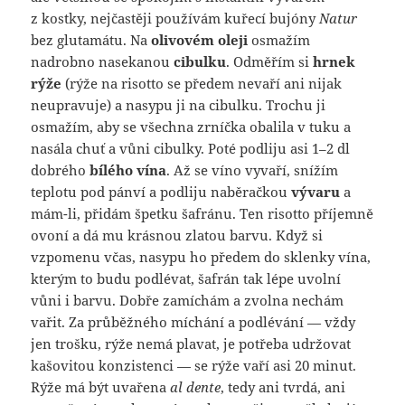
z kostky, nejčastěji používám kuřecí bujóny
Natur
bez glutamátu. Na
olivovém oleji
osmažím
nadrobno nasekanou
cibulku
. Odměřím si
hrnek
rýže
(rýže na risotto se předem nevaří ani nijak
neupravuje) a nasypu ji na cibulku. Trochu ji
osmažím, aby se všechna zrníčka obalila v tuku a
nasála chuť a vůni cibulky. Poté podliju asi 1–2 dl
dobrého
bílého vína
. Až se víno vyvaří, snížím
teplotu pod pánví a podliju naběračkou
vývaru
a
mám-li, přidám špetku šafránu. Ten risotto příjemně
ovoní a dá mu krásnou zlatou barvu. Když si
vzpomenu včas, nasypu ho předem do sklenky vína,
kterým to budu podlévat, šafrán tak lépe uvolní
vůni i barvu. Dobře zamíchám a zvolna nechám
vařit. Za průběžného míchání a podlévání — vždy
jen trošku, rýže nemá plavat, je potřeba udržovat
kašovitou konzistenci — se rýže vaří asi 20 minut.
Rýže má být uvařena
al dente
, tedy ani tvrdá, ani