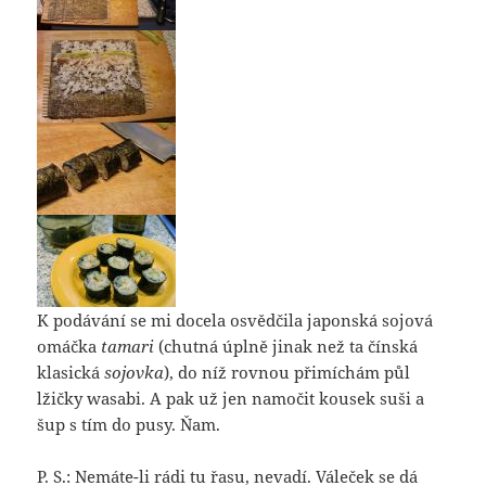
K podávání se mi docela osvědčila japonská sojová
omáčka
tamari
(chutná úplně jinak než ta čínská
klasická
sojovka
), do níž rovnou přimíchám půl
lžičky wasabi. A pak už jen namočit kousek suši a
šup s tím do pusy. Ňam.
P. S.: Nemáte-li rádi tu řasu, nevadí. Váleček se dá